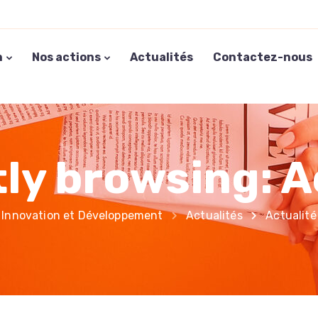
n
Nos actions
Actualités
Contactez-nous
ly browsing: A
Innovation et Développement
Actualités
Actualité